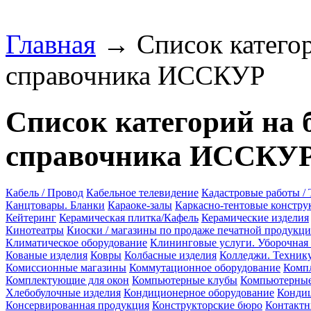
Главная
→ Список категор
справочника ИССКУР
Список категорий на 
справочника ИССКУ
Кабель / Провод
Кабельное телевидение
Кадастровые работы / 
Канцтовары. Бланки
Караоке-залы
Каркасно-тентовые констру
Кейтеринг
Керамическая плитка/Кафель
Керамические изделия
Кинотеатры
Киоски / магазины по продаже печатной продукц
Климатическое оборудование
Клининговые услуги. Уборочная
Кованые изделия
Ковры
Колбасные изделия
Колледжи. Техник
Комиссионные магазины
Коммутационное оборудование
Комп
Комплектующие для окон
Компьютерные клубы
Компьютерные
Хлебобулочные изделия
Кондиционерное оборудование
Кондиц
Консервированная продукция
Конструкторские бюро
Контактн