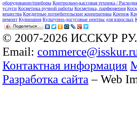
оборудование/приборы
Контрольно-кассовая техника / Расход
услуги
Косметика ручной работы
Косметика, парфюмерия
Косм
вещества
Кредитные потребительские кооперативы
Крепеж
Кр
ремонт
Кулинария
Культурно-досуговые центры для взрослых
Поделиться…
© 2007-2026 ИССКУР РУ
Email:
commerce@isskur.r
Контактная информация
М
Разработка сайта
– Web Im