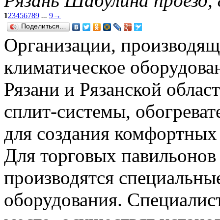
Рязань Шабулина проезд, 
1
2
3
4
5
6
7
8
9
...
9
→
Поделиться…
Организации, производя
климатическое оборудова
Рязани и Рязанской облас
сплит-системы, обогреват
для создания комфортных
Для торговых павильонов 
производятся специальны
оборудования. Специалист