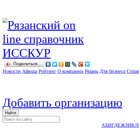
Поделиться…
Новости
Афиша
Рейтинг
О компании
Рязань
Для бизнеса
Спра
Добавить организацию
А
Б
В
Г
Д
Е
Ж
З
И
К
Л