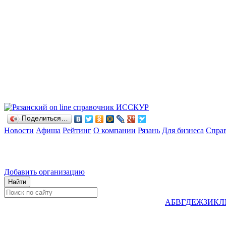
Поделиться…
Новости
Афиша
Рейтинг
О компании
Рязань
Для бизнеса
Спра
Добавить организацию
А
Б
В
Г
Д
Е
Ж
З
И
К
Л