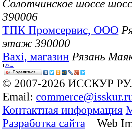
Солотчинское шоссе шоссе
390006
ТПК Промсервис, ООО
Ря
этаж 390000
Baxi, магазин
Рязань Маяк
1
2
3
→
Поделиться…
© 2007-2026 ИССКУР РУ
Email:
commerce@isskur.r
Контактная информация
М
Разработка сайта
– Web Im