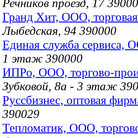
Речников проезд, 17 3900
Гранд Хит, ООО, торгова
Лыбедская, 94 390000
Единая служба сервиса, 
1 этаж 390000
ИПРо, ООО, торгово-прои
Зубковой, 8а - 3 этаж 39
Руссбизнес, оптовая фирм
390029
Тепломатик, ООО, торгов