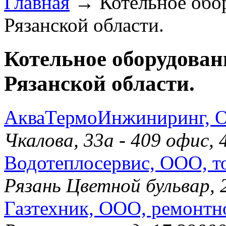
Главная
→ Котельное обор
Рязанской области.
Котельное оборудовани
Рязанской области.
АкваТермоИнжиниринг, О
Чкалова, 33а - 409 офис,
Водотеплосервис, ООО, т
Рязань Цветной бульвар, 
Газтехник, ООО, ремонтн