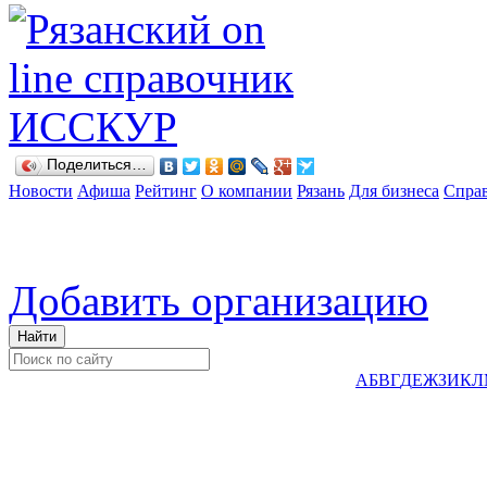
Поделиться…
Новости
Афиша
Рейтинг
О компании
Рязань
Для бизнеса
Спра
Добавить организацию
А
Б
В
Г
Д
Е
Ж
З
И
К
Л