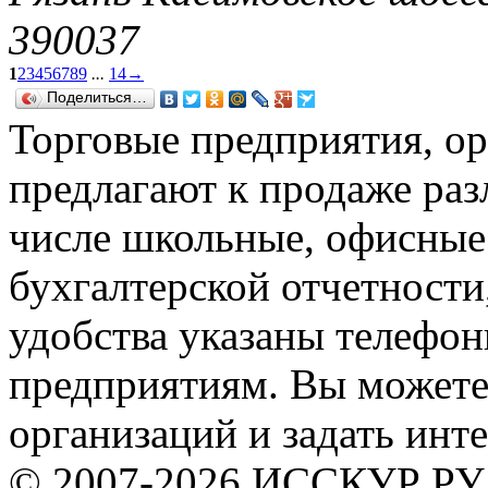
390037
1
2
3
4
5
6
7
8
9
...
14
→
Поделиться…
Торговые предприятия, ор
предлагают к продаже раз
числе школьные, офисные
бухгалтерской отчетности
удобства указаны телефон
предприятиям. Вы можете 
организаций и задать инт
© 2007-2026 ИССКУР РУ