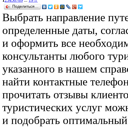
1
2
3
4
5
6
7
8
9
...
19
→
Поделиться…
Выбрать направление путе
определенные даты, согла
и оформить все необходи
консультанты любого тури
указанного в нашем справ
найти контактные телефон
прочитать отзывы клиенто
туристических услуг можн
и подобрать оптимальный