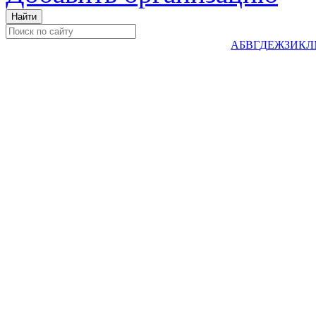
А
Б
В
Г
Д
Е
Ж
З
И
К
Л