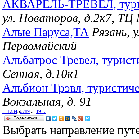
АКВАРЕЛЬ-ТРЕВЕЛ, турис
ул. Новаторов, д.2к7, ТЦ
Алые Паруса,ТА
Рязань, 
Первомайский
Альбатрос Тревел, турист
Сенная, д.10к1
Альбион Трэвл, туристиче
Вокзальная, д. 91
←
1
2
3
4
5
6
7
8
9
...
19
→
Поделиться…
Выбрать направление путе