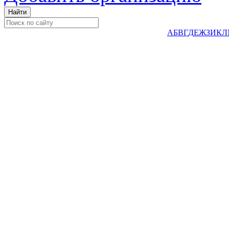
А
Б
В
Г
Д
Е
Ж
З
И
К
Л