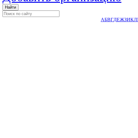
А
Б
В
Г
Д
Е
Ж
З
И
К
Л