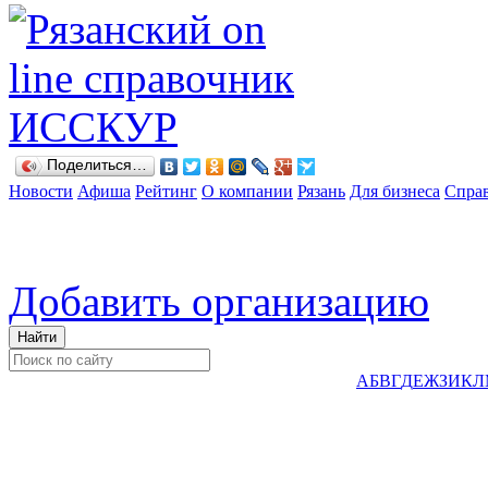
Поделиться…
Новости
Афиша
Рейтинг
О компании
Рязань
Для бизнеса
Спра
Добавить организацию
А
Б
В
Г
Д
Е
Ж
З
И
К
Л