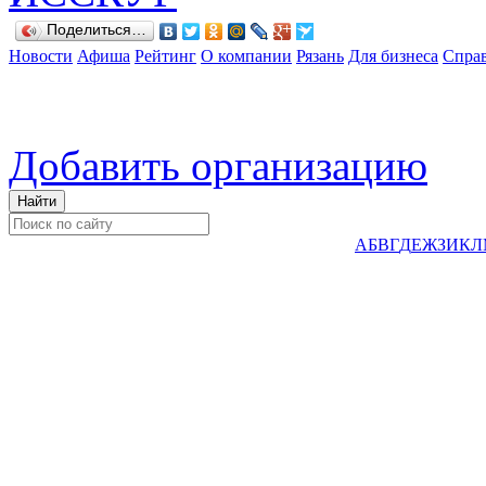
Поделиться…
Новости
Афиша
Рейтинг
О компании
Рязань
Для бизнеса
Спра
Добавить организацию
А
Б
В
Г
Д
Е
Ж
З
И
К
Л