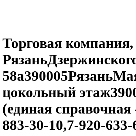
Торговая компания,
РязаньДзержинского
58а390005РязаньМая
цокольный этаж39000
(единая справочная -
883-30-10,7-920-633-