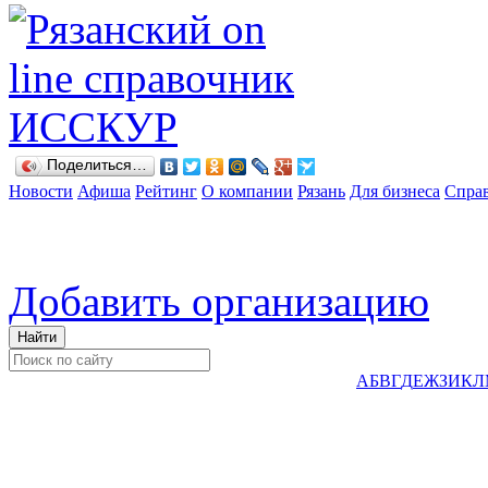
Поделиться…
Новости
Афиша
Рейтинг
О компании
Рязань
Для бизнеса
Спра
Добавить организацию
А
Б
В
Г
Д
Е
Ж
З
И
К
Л