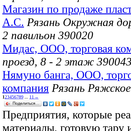
Магазин по продаже плас
А.С.
Рязань Окружная дор
2 павильон 390020
Мидас, ООО, торговая ко
проезд, 8 - 2 этаж 39004
Нямуно банга, ООО, торг
компания
Рязань Ряжское
1
2
3
4
5
6
7
8
9
...
11
→
Поделиться…
Предприятия, которые ре
материалы, готовую тару и