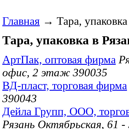
Главная
→ Тара, упаковка 
Тара, упаковка в Ряза
АртПак, оптовая фирма
Ря
офис, 2 этаж 390035
ВД-пласт, торговая фирма
390043
Дейла Групп, ООО, торго
Рязань Октябрьская, 61 