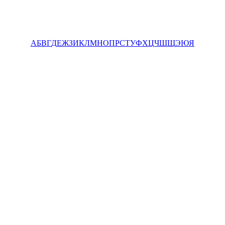
А
Б
В
Г
Д
Е
Ж
З
И
К
Л
М
Н
О
П
Р
С
Т
У
Ф
Х
Ц
Ч
Ш
Щ
Э
Ю
Я