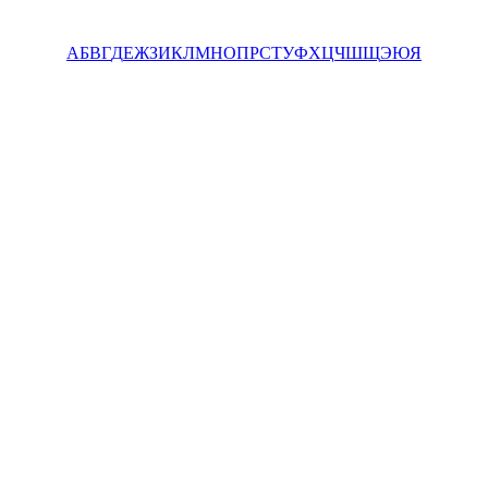
А
Б
В
Г
Д
Е
Ж
З
И
К
Л
М
Н
О
П
Р
С
Т
У
Ф
Х
Ц
Ч
Ш
Щ
Э
Ю
Я