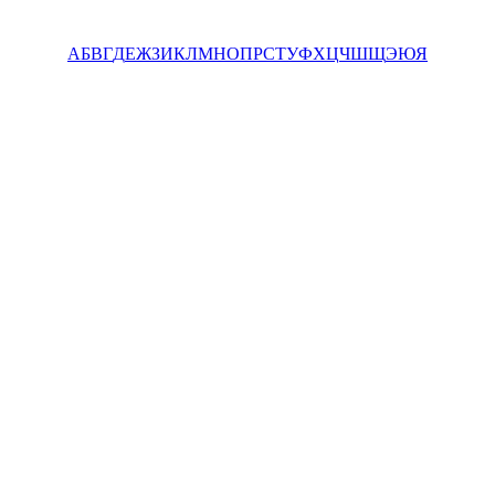
А
Б
В
Г
Д
Е
Ж
З
И
К
Л
М
Н
О
П
Р
С
Т
У
Ф
Х
Ц
Ч
Ш
Щ
Э
Ю
Я