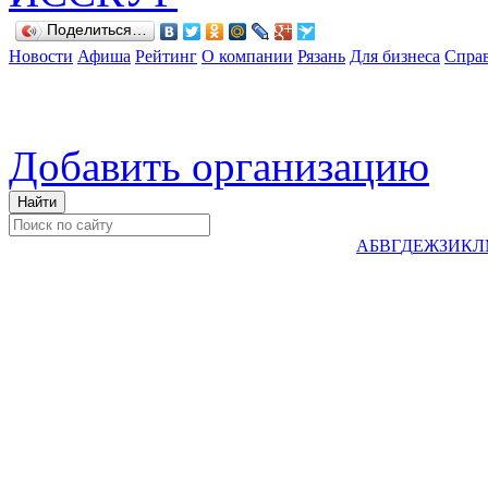
Поделиться…
Новости
Афиша
Рейтинг
О компании
Рязань
Для бизнеса
Спра
Добавить организацию
А
Б
В
Г
Д
Е
Ж
З
И
К
Л