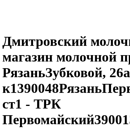
Дмитровский молоч
магазин молочной п
РязаньЗубковой, 26
к1390048РязаньПерв
ст1 - ТРК
Первомайский39001