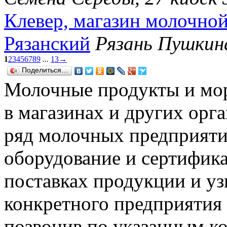
Клевер, магазин молочно
Рязанский
Рязань Пушкина
1
2
3
4
5
6
7
8
9
...
13
→
Поделиться…
Молочные продукты и мор
в магазинах и других орг
ряд молочных предприят
оборудование и сертифика
поставках продукции и уз
конкретного предприятия
позвонив по указанным к