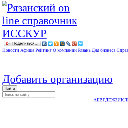
Поделиться…
Новости
Афиша
Рейтинг
О компании
Рязань
Для бизнеса
Спра
Добавить организацию
А
Б
В
Г
Д
Е
Ж
З
И
К
Л