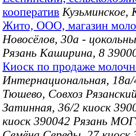
кооператив
Кузьминское, 
Жито, ООО, магазин мол
Новосёлов, 30а - цоколь
Рязань Каширина, 8 3900
Киоск по продаже молоч
Интернациональная, 18а/
Тюшево, Совхоз Рязанский
Затинная, 36/2 киоск 390
киоск 390042 Рязань МОГ
Семёна Середы, 27 киоск