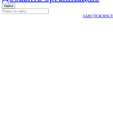
А
Б
В
Г
Д
Е
Ж
З
И
К
Л