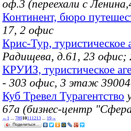
оф.3 (переехали с Ленина,
Континент, бюро путешес
17, 2 офис
Крис-Тур, туристическое 
Радищева, д.61, 23 офис;
КРУИЗ, туристическое аг
- 303 офис, 3 этаж 39004
Куб Тревел Турагентство
67а (бизнес-центр "Сфера
←
1
...
7
8
9
10
11
12
13
...
19
→
Поделиться…