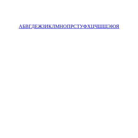
А
Б
В
Г
Д
Е
Ж
З
И
К
Л
М
Н
О
П
Р
С
Т
У
Ф
Х
Ц
Ч
Ш
Щ
Э
Ю
Я