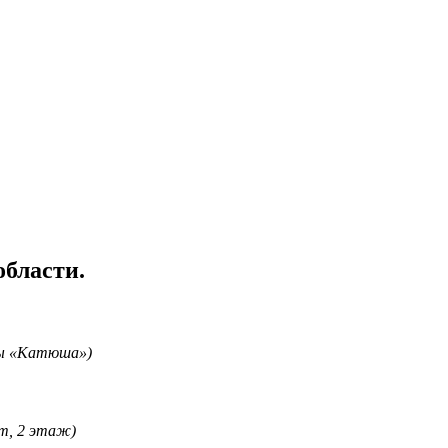
области.
оты «Катюша»)
ит, 2 этаж)