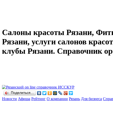
Салоны красоты Рязани, Фитн
Рязани, услуги салонов красот
клубы Рязани. Справочник ор
Поделиться…
Новости
Афиша
Рейтинг
О компании
Рязань
Для бизнеса
Спра