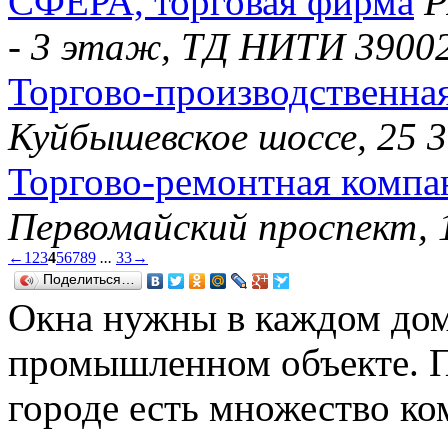
СФЕРА, торговая фирма
Р
- 3 этаж, ТД НИТИ 3900
Торгово-производственная
Куйбышевское шоссе, 25 
Торгово-ремонтная компа
Первомайский проспект, 
←
1
2
3
4
5
6
7
8
9
...
33
→
Поделиться…
Окна нужны в каждом дом
промышленном объекте. П
городе есть множество к