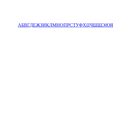
А
Б
В
Г
Д
Е
Ж
З
И
К
Л
М
Н
О
П
Р
С
Т
У
Ф
Х
Ц
Ч
Ш
Щ
Э
Ю
Я