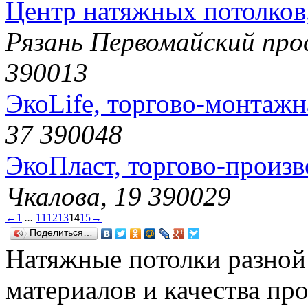
Центр натяжных потолков
Рязань Первомайский про
390013
ЭкоLife, торгово-монтаж
37 390048
ЭкоПласт, торгово-произ
Чкалова, 19 390029
←
1
...
11
12
13
14
15
→
Поделиться…
Натяжные потолки разной
материалов и качества пр