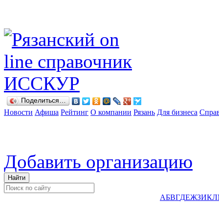
Поделиться…
Новости
Афиша
Рейтинг
О компании
Рязань
Для бизнеса
Спра
Добавить организацию
А
Б
В
Г
Д
Е
Ж
З
И
К
Л