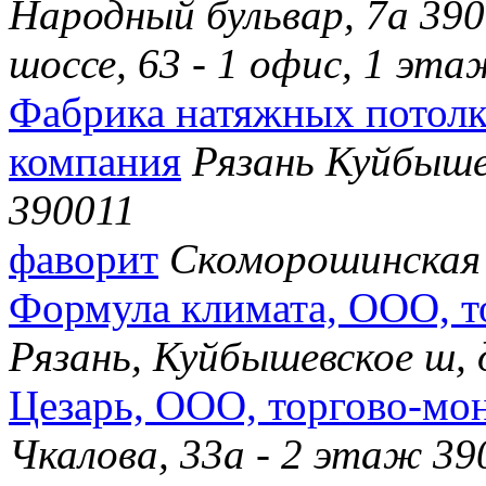
Народный бульвар, 7а 39
шоссе, 63 - 1 офис, 1 эт
Фабрика натяжных потолк
компания
Рязань Куйбыше
390011
фаворит
Скоморошинская
Формула климата, ООО, т
Рязань, Куйбышевское ш, 
Цезарь, ООО, торгово-мо
Чкалова, 33а - 2 этаж 39