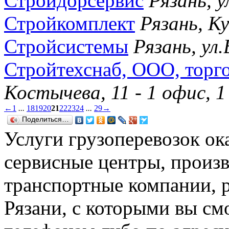
Стройдорсервис
Рязань, у
Стройкомплект
Рязань, К
Стройсистемы
Рязань, ул.
Стройтехснаб, ООО, торг
Костычева, 11 - 1 офис, 
←
1
...
18
19
20
21
22
23
24
...
29
→
Поделиться…
Услуги грузоперевозок ок
сервисные центры, произ
транспортные компании, 
Рязани, с которыми вы см