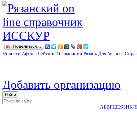
Поделиться…
Новости
Афиша
Рейтинг
О компании
Рязань
Для бизнеса
Спра
Добавить организацию
А
Б
В
Г
Д
Е
Ж
З
И
К
Л