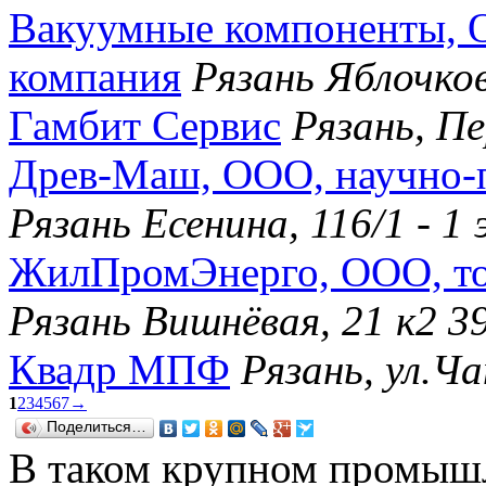
Вакуумные компоненты, 
компания
Рязань Яблочков
Гамбит Сервис
Рязань, П
Древ-Маш, ООО, научно-п
Рязань Есенина, 116/1 - 
ЖилПромЭнерго, ООО, то
Рязань Вишнёвая, 21 к2 3
Квадр МПФ
Рязань, ул.Ча
1
2
3
4
5
6
7
→
Поделиться…
В таком крупном промышл