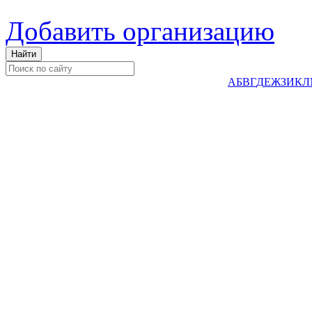
Добавить организацию
А
Б
В
Г
Д
Е
Ж
З
И
К
Л