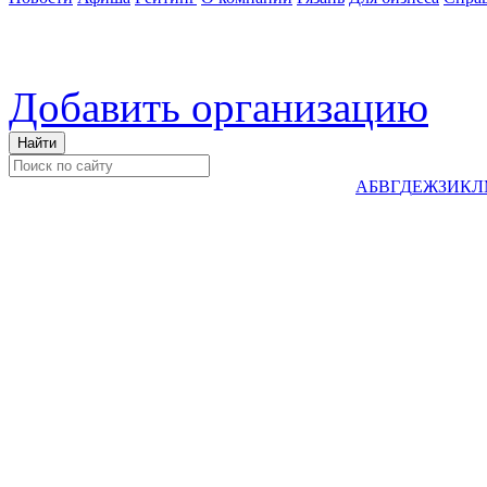
Добавить организацию
А
Б
В
Г
Д
Е
Ж
З
И
К
Л