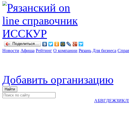
Поделиться…
Новости
Афиша
Рейтинг
О компании
Рязань
Для бизнеса
Спра
Добавить организацию
А
Б
В
Г
Д
Е
Ж
З
И
К
Л