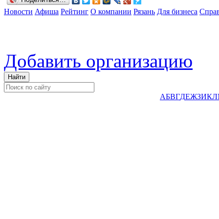
Новости
Афиша
Рейтинг
О компании
Рязань
Для бизнеса
Спра
Добавить организацию
А
Б
В
Г
Д
Е
Ж
З
И
К
Л