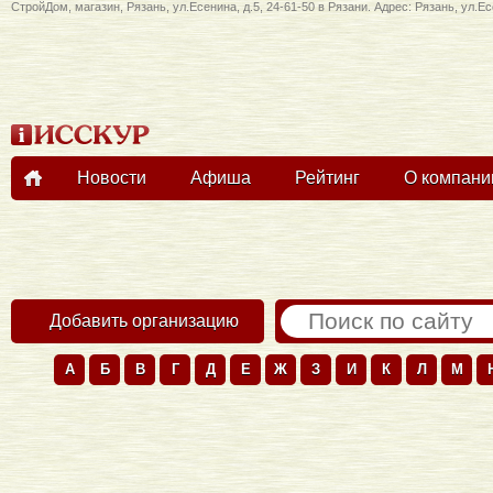
СтройДом, магазин, Рязань, ул.Есенина, д.5, 24-61-50 в Рязани. Адрес: Рязань, ул.Ес
Новости
Афиша
Рейтинг
О компани
Добавить организацию
А
Б
В
Г
Д
Е
Ж
З
И
К
Л
М