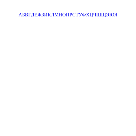
А
Б
В
Г
Д
Е
Ж
З
И
К
Л
М
Н
О
П
Р
С
Т
У
Ф
Х
Ц
Ч
Ш
Щ
Э
Ю
Я