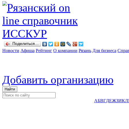
Поделиться…
Новости
Афиша
Рейтинг
О компании
Рязань
Для бизнеса
Спра
Добавить организацию
А
Б
В
Г
Д
Е
Ж
З
И
К
Л