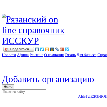
Поделиться…
Новости
Афиша
Рейтинг
О компании
Рязань
Для бизнеса
Спра
Добавить организацию
А
Б
В
Г
Д
Е
Ж
З
И
К
Л