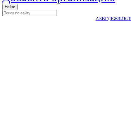
А
Б
В
Г
Д
Е
Ж
З
И
К
Л