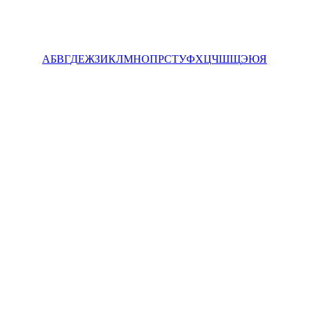
А
Б
В
Г
Д
Е
Ж
З
И
К
Л
М
Н
О
П
Р
С
Т
У
Ф
Х
Ц
Ч
Ш
Щ
Э
Ю
Я