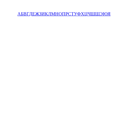
А
Б
В
Г
Д
Е
Ж
З
И
К
Л
М
Н
О
П
Р
С
Т
У
Ф
Х
Ц
Ч
Ш
Щ
Э
Ю
Я