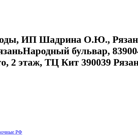
воды, ИП Шадрина О.Ю., Рязань
язаньНародный бульвар, 839004
то, 2 этаж, ТЦ Кит 390039 Ряз
вочные РФ