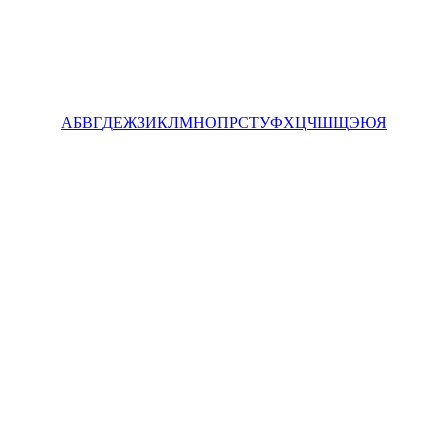
А
Б
В
Г
Д
Е
Ж
З
И
К
Л
М
Н
О
П
Р
С
Т
У
Ф
Х
Ц
Ч
Ш
Щ
Э
Ю
Я