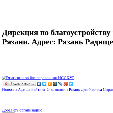
Дирекция по благоустройству г
Рязани. Адрес: Рязань Радищева
Поделиться…
Новости
Афиша
Рейтинг
О компании
Рязань
Для бизнеса
Спра
Добавить организацию