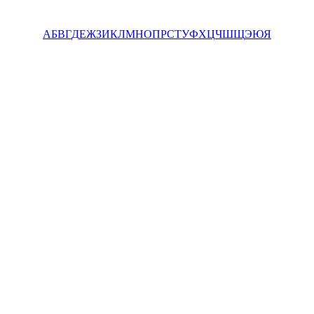
А
Б
В
Г
Д
Е
Ж
З
И
К
Л
М
Н
О
П
Р
С
Т
У
Ф
Х
Ц
Ч
Ш
Щ
Э
Ю
Я