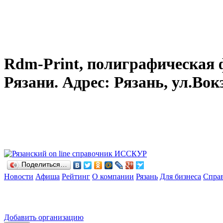
Rdm-Print, полиграфическая фи
Рязани. Адрес: Рязань, ул.Вокз
Поделиться…
Новости
Афиша
Рейтинг
О компании
Рязань
Для бизнеса
Спра
Добавить организацию