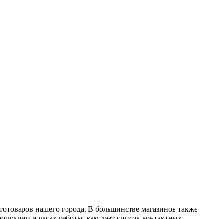
тотоваров нашего города. В большинстве магазинов также
одукции и часах работы, вам дает список контактных