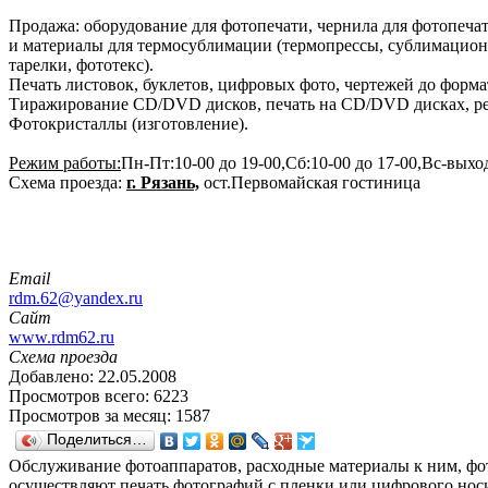
Продажа: оборудование для фотопечати, чернила для фотопеча
и материалы для термосублимации (термопрессы, сублимацио
тарелки, фототекс).
Печать листовок, буклетов, цифровых фото, чертежей до форма
Тиражирование CD/DVD дисков, печать на CD/DVD дисках, ре
Фотокристаллы (изготовление).
Режим работы:
Пн-Пт:10-00 до 19-00,Сб:10-00 до 17-00,Вс-вых
Схема проезда:
г. Рязань,
ост.Первомайская гостиница
Email
rdm.62@yandex.ru
Сайт
www.rdm62.ru
Схема проезда
Добавлено: 22.05.2008
Просмотров всего: 6223
Просмотров за месяц: 1587
Поделиться…
Обслуживание фотоаппаратов, расходные материалы к ним, фот
осуществляют печать фотографий с пленки или цифрового носит