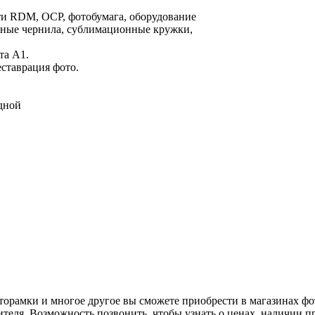
ти RDM, OCP, фотобумага, оборудование
нные чернила, сублимационные кружки,
та A1.
ставрация фото.
одной
орамки и многое другое вы сможете приобрести в магазинах фо
еля. Возможность позвонить, чтобы узнать о ценах, наличии пр