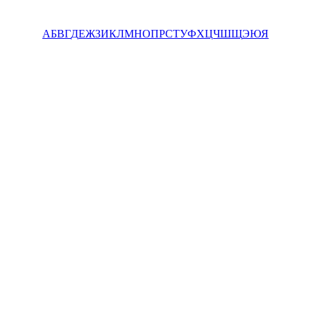
А
Б
В
Г
Д
Е
Ж
З
И
К
Л
М
Н
О
П
Р
С
Т
У
Ф
Х
Ц
Ч
Ш
Щ
Э
Ю
Я