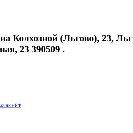
а Колхозной (Льгово), 23, Льго
ая, 23 390509 .
вочные РФ