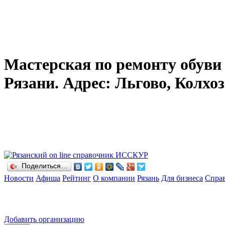
Мастерская по ремонту обуви н
Рязани. Адрес: Льгово, Колхозн
Поделиться…
Новости
Афиша
Рейтинг
О компании
Рязань
Для бизнеса
Спра
Добавить организацию