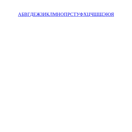
А
Б
В
Г
Д
Е
Ж
З
И
К
Л
М
Н
О
П
Р
С
Т
У
Ф
Х
Ц
Ч
Ш
Щ
Э
Ю
Я