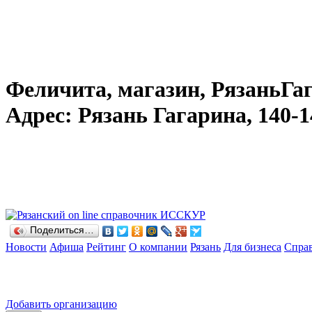
Феличита, магазин, РязаньГага
Адрес: Рязань Гагарина, 140-14
Поделиться…
Новости
Афиша
Рейтинг
О компании
Рязань
Для бизнеса
Спра
Добавить организацию