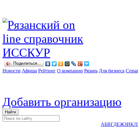
Поделиться…
Новости
Афиша
Рейтинг
О компании
Рязань
Для бизнеса
Спра
Добавить организацию
А
Б
В
Г
Д
Е
Ж
З
И
К
Л