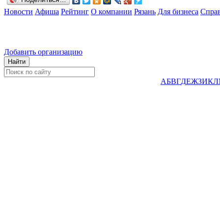
Новости
Афиша
Рейтинг
О компании
Рязань
Для бизнеса
Спра
Добавить организацию
А
Б
В
Г
Д
Е
Ж
З
И
К
Л