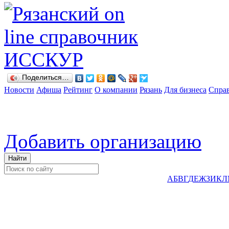
Поделиться…
Новости
Афиша
Рейтинг
О компании
Рязань
Для бизнеса
Спра
Добавить организацию
А
Б
В
Г
Д
Е
Ж
З
И
К
Л