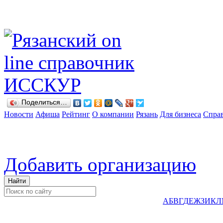
Поделиться…
Новости
Афиша
Рейтинг
О компании
Рязань
Для бизнеса
Спра
Добавить организацию
А
Б
В
Г
Д
Е
Ж
З
И
К
Л