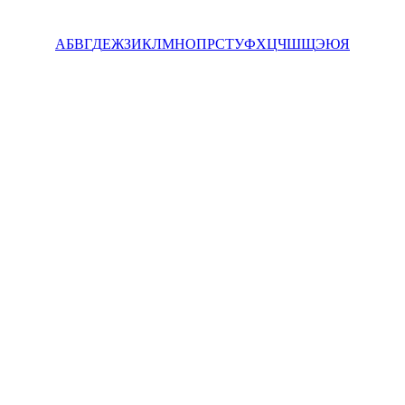
А
Б
В
Г
Д
Е
Ж
З
И
К
Л
М
Н
О
П
Р
С
Т
У
Ф
Х
Ц
Ч
Ш
Щ
Э
Ю
Я