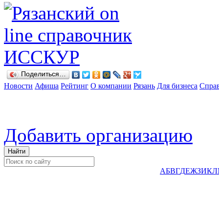
Поделиться…
Новости
Афиша
Рейтинг
О компании
Рязань
Для бизнеса
Спра
Добавить организацию
А
Б
В
Г
Д
Е
Ж
З
И
К
Л