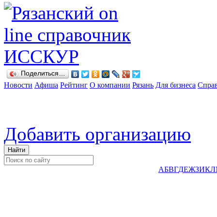
Поделиться…
Новости
Афиша
Рейтинг
О компании
Рязань
Для бизнеса
Спра
Добавить организацию
А
Б
В
Г
Д
Е
Ж
З
И
К
Л