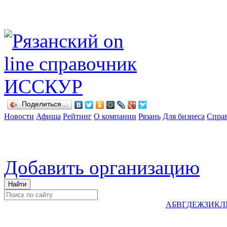
Поделиться…
Новости
Афиша
Рейтинг
О компании
Рязань
Для бизнеса
Спра
Добавить организацию
А
Б
В
Г
Д
Е
Ж
З
И
К
Л