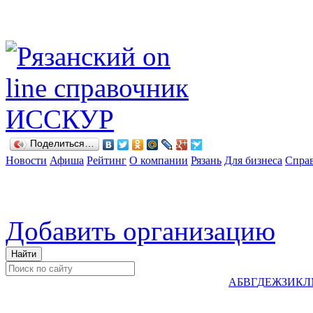
Поделиться…
Новости
Афиша
Рейтинг
О компании
Рязань
Для бизнеса
Спра
Добавить организацию
А
Б
В
Г
Д
Е
Ж
З
И
К
Л