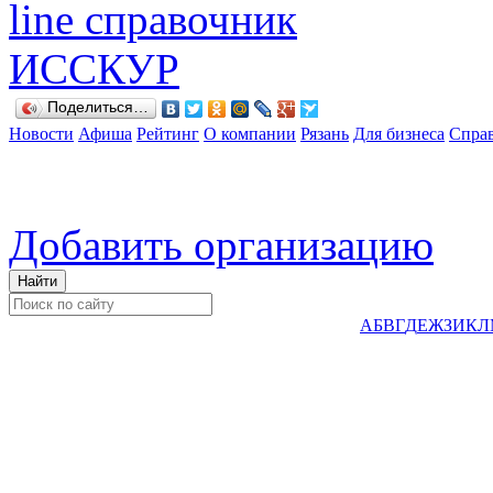
Поделиться…
Новости
Афиша
Рейтинг
О компании
Рязань
Для бизнеса
Спра
Добавить организацию
А
Б
В
Г
Д
Е
Ж
З
И
К
Л