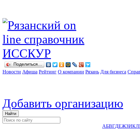
Поделиться…
Новости
Афиша
Рейтинг
О компании
Рязань
Для бизнеса
Спра
Добавить организацию
А
Б
В
Г
Д
Е
Ж
З
И
К
Л