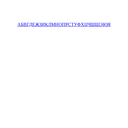
А
Б
В
Г
Д
Е
Ж
З
И
К
Л
М
Н
О
П
Р
С
Т
У
Ф
Х
Ц
Ч
Ш
Щ
Э
Ю
Я