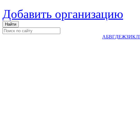
Добавить организацию
А
Б
В
Г
Д
Е
Ж
З
И
К
Л